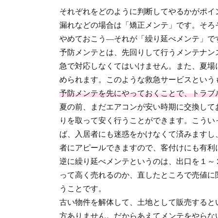
それぞれをどのように判断してやるかがポイ
漏れなどの場合は「矯正メンテ」です。そろ
やめておこう―それが「繰り延べメンテ」で
予防メンテとは、先回りして行うメンテナン
急で対応しなくてはいけません。また、夏場
められます。このような救急サービスという
予防メンテを先にやっておくことで、トラブ
夏の前、まだエアコンが安い時期に交換して
りを取って安く行うことができます。こうい
ば、入居者にも迷惑をかけなくて済みますし
者にアピールできますので、客付けにも有利
逆に繰り延べメンテというのは、出口を１～
って高く売れるのか、直したところで売値に
うことです。
古い物件を解体して、土地として販売すると
方ありません。だからあえてメンテをやらな