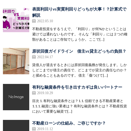
表面利回りvs実質利回りどっちが大事！？計算式で
解説
2022.05.10
不動産投資をするうえで、「利回り」が何%かということは
避けては通れないものです。 そんな「利回り」には２つの種
類があることはご存知でしょうか。 ここで[…]
原状回復ガイドライン 借主vs貸主どっちの負担？
2022.04.17
賃借人が退去するときには原状回復義務が発生します。しか
しどこまでが借主の責任で、どこまでが貸主の責任なのか？
と揉めることもあるのです。 借主「傷つけて[…]
有利な融資条件を引き出すカギは良いパートナー
2019.10.29
目次 1. 有利な融資条件とは？1.1. 信頼できる不動産業者と
1.1.1. 融資に強い業者は？ 有利な融資条件とは？ 不動産投資
において重要な融資で[…]
不動産ローンの仕組み、ご存じですか？
2019.11.12