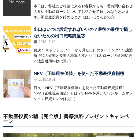
本日は、弊社にご相談に来るお客様からも一番お問い合わせ
の多い不動産ローンについてお話させて頂ければと思いま
す。不動産投資を始めるときには、ほとんどの方[…]
出口はいつに設定すればいいの？最後の最後で損し
ないための出口戦略講座②
2019.12.19
目次 1. キャッシュフローから見た出口のタイミング1.1. 譲渡
所得税の短期と長期の税率の変わり目1.2. ローンの金利変更
2. 法定耐用年数は買い[…]
NPV（正味現在価値）を使った不動産投資指標
2019.10.01
目次 1. NPV（正味現在価値）を使った不動産投資指標2.
NPV（正味現在価値）とは？3. NPVを用いたワンルームマン
ション投資4. NPVはあ[…]
不動産投資の噓【完全版】書籍無料プレゼントキャンペ
ーン