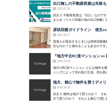
出口無しの不動産投資は失敗も
2022.01.28
目次 1. 不動産投資は『出口』なのです
まとめ（リスク回避の為の出口戦略）[
原状回復ガイドライン 借主v
2022.04.17
賃借人が退去するときには原状回復義
任なのか？と揉めることもあるのです。
『地方中古RC造マンション v
2019.10.20
地方のRC造マンション どんな物件を
ミングによって売れ筋の立地、売れ筋の
地方、都心で物件を買うデメリ
2019.10.19
目次 1. 物件は地方で買うのか？ それと
方で買うのか？ それとも都心で買[…]