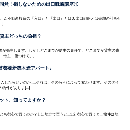
同然！損しないための出口戦略講座①
。2. 不動産投資の『入口』と『出口』とは3. 出口戦略とは売却の計画4.
…]
s貸主どっちの負担？
務が発生します。しかしどこまでが借主の責任で、どこまでが貸主の責
 借主「傷つけて[…]
s 首都圏新築木造アパート』
購入したらいいのか……それは、その時々によって変わります。そのタイ
物件がありま[…]
ット、知ってますか？
も都心で買うのか？1.1. 地方で買うと…1.2. 都心で買うと… 物件は地