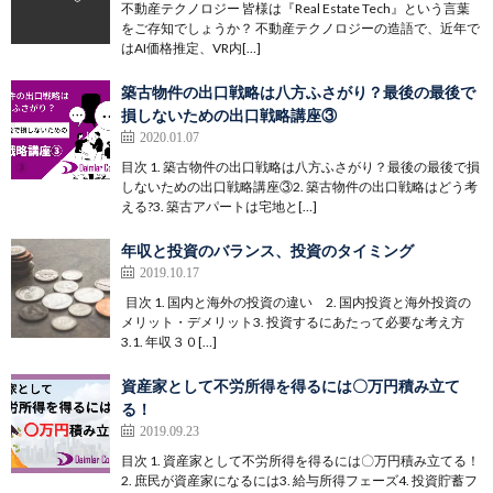
不動産テクノロジー 皆様は『Real Estate Tech』という言葉
をご存知でしょうか？ 不動産テクノロジーの造語で、近年で
はAI価格推定、VR内[…]
築古物件の出口戦略は八方ふさがり？最後の最後で
損しないための出口戦略講座③
2020.01.07
目次 1. 築古物件の出口戦略は八方ふさがり？最後の最後で損
しないための出口戦略講座③2. 築古物件の出口戦略はどう考
える?3. 築古アパートは宅地と[…]
年収と投資のバランス、投資のタイミング
2019.10.17
目次 1. 国内と海外の投資の違い 2. 国内投資と海外投資の
メリット・デメリット3. 投資するにあたって必要な考え方
3.1. 年収３０[…]
資産家として不労所得を得るには〇万円積み立て
る！
2019.09.23
目次 1. 資産家として不労所得を得るには〇万円積み立てる！
2. 庶民が資産家になるには3. 給与所得フェーズ4. 投資貯蓄フ