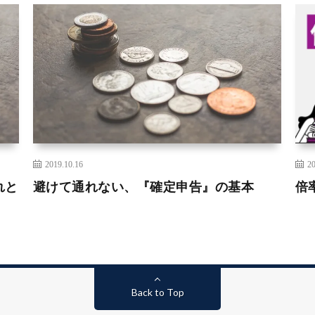
2019.10.16
20
れと
避けて通れない、『確定申告』の基本
倍
Back to Top