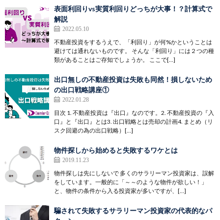
表面利回りvs実質利回りどっちが大事！？計算式で
解説
2022.05.10
不動産投資をするうえで、「利回り」が何%かということは
避けては通れないものです。 そんな「利回り」には２つの種
類があることはご存知でしょうか。 ここで[…]
出口無しの不動産投資は失敗も同然！損しないため
の出口戦略講座①
2022.01.28
目次 1. 不動産投資は『出口』なのです。2. 不動産投資の『入
口』と『出口』とは3. 出口戦略とは売却の計画4. まとめ（リ
スク回避の為の出口戦略）[…]
物件探しから始めると失敗するワケとは
2019.11.23
物件探しは先にしないで 多くのサラリーマン投資家は、誤解
をしています。一般的に「～～のような物件が欲しい！」
と、物件の条件から入る投資家が多いですが、[…]
騙されて失敗するサラリーマン投資家の代表的なパ