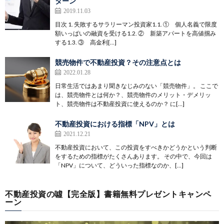
ターン
2019.11.03
目次 1. 失敗するサラリーマン投資家1.1. ① 個人名義で限度
額いっぱいの融資を受ける1.2. ② 新築アパートを高値掴み
する1.3. ③ 高金利[…]
競売物件で不動産投資？その注意点とは
2022.01.28
日常生活ではあまり聞きなじみのない「競売物件」。 ここで
は、競売物件とは何か？、競売物件のメリット・デメリッ
ト、競売物件は不動産投資に使えるのか？ に[…]
不動産投資における指標「NPV」とは
2021.12.21
不動産投資において、この投資をすべきかどうかという判断
をするための指標がたくさんあります。 その中で、今回は
「NPV」について、どういった指標なのか、[…]
不動産投資の噓【完全版】書籍無料プレゼントキャンペ
ーン